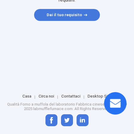
requisiti.
Dai il tuo requisito
Casa
Circa noi
Contattaci
Desktop Site
Qualità
Forno a muffola del laboratorio
Fabbrica cinese.Copyright ©
2025 labmufflefurnace.com. All Rights Reserved.