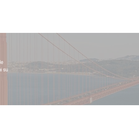
le
i su