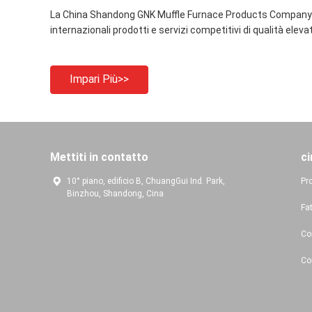
La China Shandong GNK Muffle Furnace Products Company Limi
internazionali prodotti e servizi competitivi di qualità eleva
Impari Più>>
Mettiti in contatto
ci
10° piano, edificio B, ChuangGui Ind. Park,
Pro
Binzhou, Shandong, Cina
Fa
Con
Co