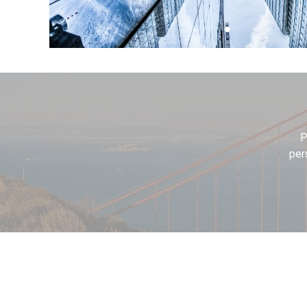
P
per