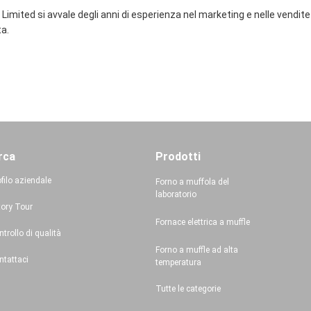
ted si avvale degli anni di esperienza nel marketing e nelle vendite 
ta.
rca
Prodotti
filo aziendale
Forno a muffola del
laboratorio
tory Tour
Fornace elettrica a muffle
trollo di qualità
Forno a muffle ad alta
ntattaci
temperatura
Tutte le categorie