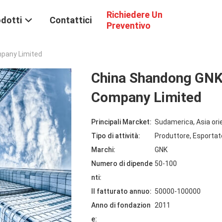
Richiedere Un
dotti
Contattici
Preventivo
mpany Limited
China Shandong GNK
Company Limited
Principali Marcket:
Sudamerica, Asia orie
Tipo di attività:
Produttore, Esportat
Marchi:
GNK
Numero di dipende
50-100
nti:
Il fatturato annuo:
50000-100000
Anno di fondazion
2011
e: